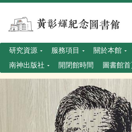
跳
到
主
要
內
研究資源
服務項目
關於本館
容
南神出版社
開閉館時間
圖書館首