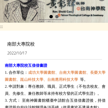
e
n
a
v
:::
i
g
南部大專院校
a
2022/10/17
t
i
南部大專院校互借借書證
o
1.
合作單位：
成功大學圖書館
、
台南大學圖書館
、
長榮大學
n
圖書館
、
崑山科技大學
、
台南應用科技大學
等。
2.
申請對象：專任教師、職員、正式學生（不包含校友、會
員、先修生、兼任教師等未持有校方發的正式學生證）。
3.
方式：
至南神圖書館櫃臺申請館合互借借書證後，持借
書證親自前往該館辦理各項手續（借還書皆不透過本館）。