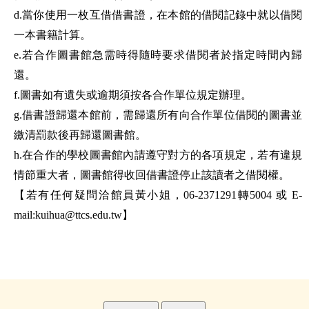
d.當你使用一枚互借借書證，在本館的借閱記錄中就以借閱
一本書籍計算。
e.若合作圖書館急需時得隨時要求借閱者於指定時間內歸
還。
f.圖書如有遺失或逾期須按各合作單位規定辦理。
g.借書證歸還本館前，需歸還所有向合作單位借閱的圖書並
繳清罰款後再歸還圖書館。
h.在合作的學校圖書館內請遵守對方的各項規定，若有違規
情節重大者，圖書館得收回借書證停止該讀者之借閱權。
【若有任何疑問洽館員黃小姐，06-2371291轉5004 或 E-
mail:kuihua@ttcs.edu.tw】