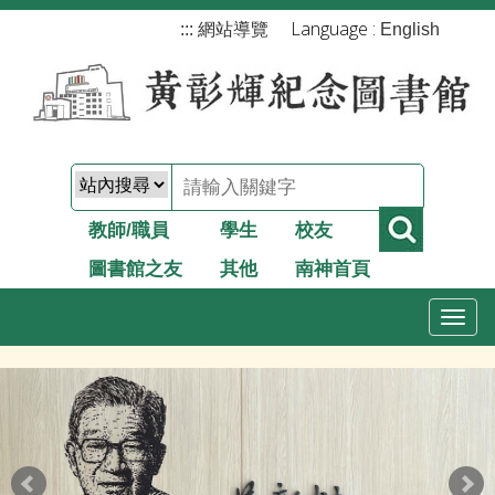
跳
Language :
:::
網站導覽
English
到
主
要
內
容
教師/職員
學生
校友
圖書館之友
其他
南神首頁
T
o
g
g
l