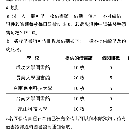
4.
規則：
a. 限一人一館可借一枚借書證，借期一個月，不可續借。
證件若逾期每枚每日罰款NT$10。若遺失證件申請補發手續
費每枚NT$200。
b.
各校借書證可借冊數及借期如下: 一律不提供續借及預
約服務。
學 校
提供的借書證
借閱冊數
成功大學圖書館
10
枚
5
長榮大學圖書館
20
枚
5
台南應用科技大學
10
枚
5
台南大學圖書館
10
枚
5
崑山科技大學
10
枚
5
c.
若互借借書證在本館已被完全借出可以向本館預約，待有
借書證歸還時圖書館會通知領取。