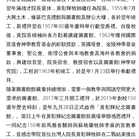
翌年滿雄才院長退休，黃彰輝牧師繼任為院長。1955年7月
大興土木，修築巴克禮館與圖書館及辦公大樓，各於翌年竣
工，新禮拜堂在1957年80週年慶時舉行獻堂典禮。
自復校
後，黃院長積極向各方勸募擴建圖書館。1962年獲得國際
宣道會神學教育基金的鉅額授款，英國母會、金陵神學基金
董事會、聖公會、衛理公會與本地教會及海外各教會的捐
款，興建頌音堂、院長宿舍、教授宿舍以及圖書館(神學研
究院)，工程於1963年初竣工，於是年1月23日舉行奉獻禮
拜。
隨著圖書館館藏量持續增加，需要一個教學與閱讀空間更大
需求的圖書館。2017年三月開工禮拜，於2019年創校150
週年歷史時刻，是年九月28日正式啟用「黃彰輝紀念圖書
館」。當日上午在黃彰輝紀念圖書館前廣場舉辦感恩禮拜，
一同紀念150年前馬雅各醫師與蘇格蘭牧師李庥的宣教事
工，並感念學院首位台灣人院長黃彰輝牧師在二戰結束後出