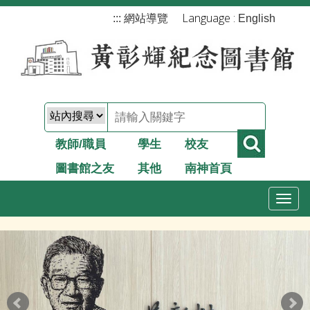
跳
Language :
:::
網站導覽
English
到
主
要
內
容
教師/職員
學生
校友
圖書館之友
其他
南神首頁
T
o
g
g
l