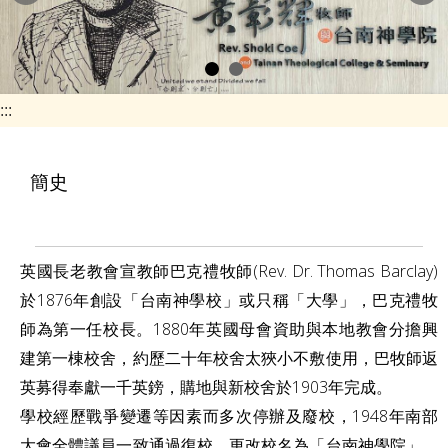
e
n
a
v
:::
i
g
簡史
a
t
i
英國長老教會宣教師巴克禮牧師(Rev. Dr. Thomas Barclay)
o
於1876年創設「台南神學校」或只稱「大學」，巴克禮牧
n
師為第一任校長。1880年英國母會資助與本地教會分擔興
建第一棟校舍，約歷二十年校舍太狹小不敷使用，巴牧師返
英募得奉獻一千英鎊，購地與新校舍於1903年完成。
學校經歷戰爭變遷等因素而多次停辦及廢校，1948年南部
大會全體議員一致通過復校，更改校名為「台南神學院」，