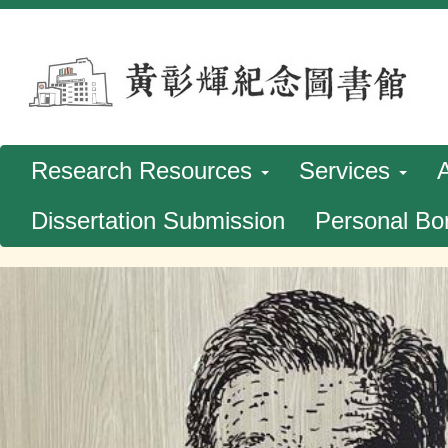
跳
到
主
要
內
Research Resources
Services
容
Dissertation Submission
Personal Bo