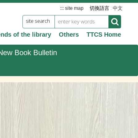
切換語言 :
:::
site map
中文
site search
ends of the library
Others
TTCS Home
New Book Bulletin