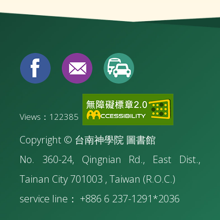
Views：122385
Copyright © 台南神學院 圖書館
No. 360-24, Qingnian Rd., East Dist.,
Tainan City 701003 , Taiwan (R.O.C.)
service line： +886 6 237-1291*2036