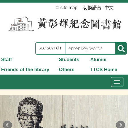
跳
切換語言 :
:::
site map
中文
到
主
要
內
site search
容
Staff
Students
Alumni
Friends of the library
Others
TTCS Home
T
o
g
g
l