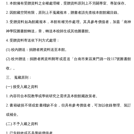
1. 本館擁有受贈資料之全權處理權，受贈資料原則上不另闢專室、專架保存。
2. 因館藏空間有限，原則上不蒐藏複本，贈書者請先查核本館館藏目錄。
3. 受贈資料如為館藏複本，本館有權另作處理。其具參考價值者，加蓋「南神
神學院圖書館轉送」章，轉送本校師生或其他圖書館。
4. 受贈資料寄送依下列方式處理：
(1) 校內贈送：捐贈者將資料送至本館。
(2) 校外贈送：捐贈者將資料郵寄或逕送「台南市東區東門路一段117號圖書館
收」。
三、 蒐藏原則：
(一) 接受入藏之資料
1. 內容符合本院教學或學術研究之需求及本館館藏政策者。
2. 書籍破損不堪或套書殘缺不全，但具有參考價值者，可加以收錄整理、裝訂
或補全。
(二) 不予入藏之資料
1. 已失時效或不具學術價值者。