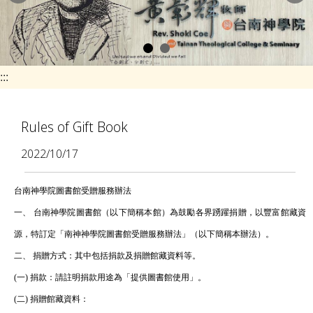
e
n
a
v
:::
i
g
Rules of Gift Book
a
2022/10/17
t
i
台南神學院圖書館受贈服務辦法
o
一、 台南神學院圖書館（以下簡稱本館）為鼓勵各界踴躍捐贈，以豐富館藏資
n
源，特訂定「南神神學院圖書館受贈服務辦法」（以下簡稱本辦法）。
二、 捐贈方式：其中包括捐款及捐贈館藏資料等。
(一) 捐款：請註明捐款用途為「提供圖書館使用」。
(二) 捐贈館藏資料：