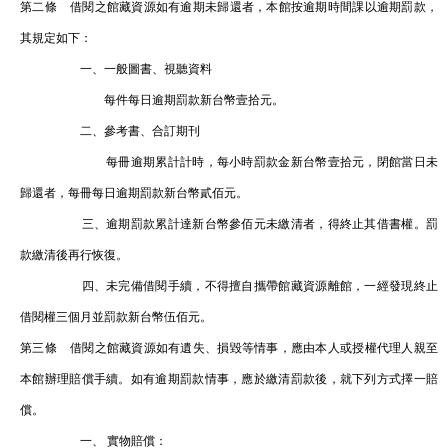
第二條 借閱之館藏資源如有逾期未歸還者，本館按逾期時間課以逾期罰款，
其規定如下：
一、一般圖書、視聽資料
每件每日逾期罰款新台幣壹拾元。
二、參考書、合訂期刊
每冊逾期累計計時，每小時罰款金新台幣壹拾元，閉館當日未
歸還者，每冊每日逾期罰款新台幣貳佰元。
三、逾期罰款累計達新台幣參佰元未繳清者，得終止其借書權。罰
款繳清後再行恢復。
四、未完備借閱手續，不得擅自攜帶館藏資源離館，一經發現終止
借閱權三個月並罰款新台幣伍佰元。
第三條 借閱之館藏資源如有遺失、損毀等情事，應由本人或授權代理人親至
本館辦理賠償手續。如有逾期罰款情事，應於繳清罰款後，就下列方式擇一賠
償。
一、 實物賠償：