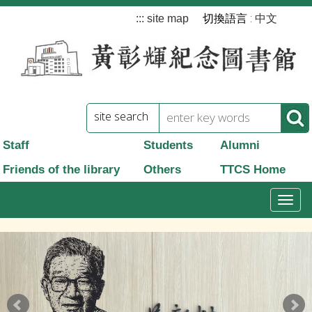
跳
切換語言 :
:::
site map
中文
到
主
要
內
site search
容
Staff
Students
Alumni
Friends of the library
Others
TTCS Home
T
o
g
g
l