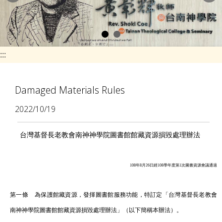
e
n
a
v
:::
i
g
Damaged Materials Rules
a
2022/10/19
t
i
台灣基督長老教會南神神學院圖書館館藏資源損毀處理辦法
o
n
108年8月26日經108學年度第1次圖書資源會議通過
第一條 為保護館藏資源，發揮圖書館服務功能，特訂定「台灣基督長老教會
南神神學院圖書館館藏資源損毀處理辦法」（以下簡稱本辦法）。