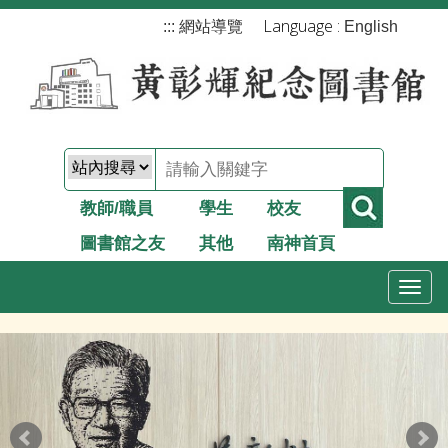
跳
Language :
:::
網站導覽
English
到
主
要
內
容
教師/職員
學生
校友
圖書館之友
其他
南神首頁
T
o
g
g
l