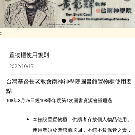
e
n
a
v
:::
i
g
置物櫃使用規則
a
2022/10/17
t
i
台灣基督長老教會南神神學院圖書館置物櫃使用要
o
點
n
108
年8月26日經108學年度第1次圖書資源會議通過
本館設置置物櫃，供讀者存放個人物品使用。
使用者須於閉館前取回，本館不負保管之責，