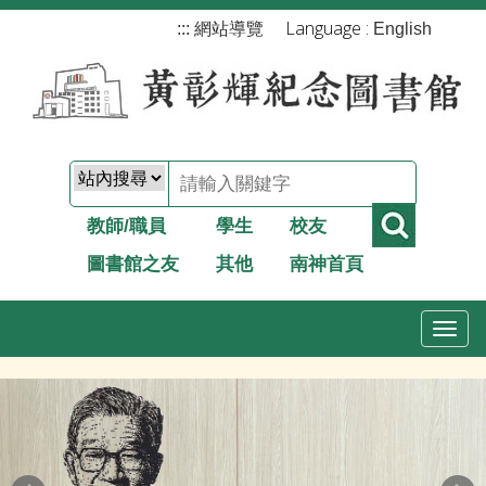
跳
Language :
:::
網站導覽
English
到
主
要
內
容
教師/職員
學生
校友
圖書館之友
其他
南神首頁
T
o
g
g
l