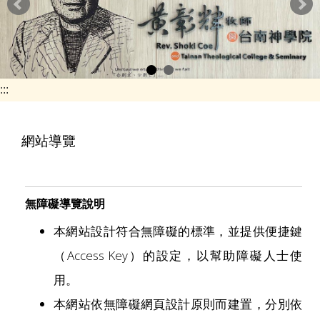
e
n
a
v
:::
i
g
網站導覽
a
t
i
無障礙導覽說明
o
本網站設計符合無障礙的標準，並提供便捷鍵
n
（Access Key）的設定，以幫助障礙人士使
用。
本網站依無障礙網頁設計原則而建置，分別依