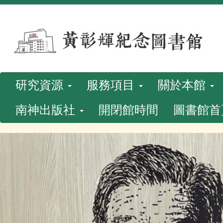
跳
到
主
要
內
研究資源
服務項目
關於本館
容
南神出版社
開閉館時間
圖書館首