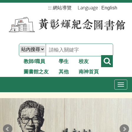
跳
Language :
:::
網站導覽
English
到
主
要
內
容
教師/職員
學生
校友
圖書館之友
其他
南神首頁
T
o
g
g
l