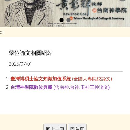
e
n
a
v
:::
i
g
學位論文相關網站
a
2025/07/01
t
i
1.
臺灣博碩士論文知識加值系統
(
全國大專院校論文
)
o
2.
台灣神學院數位典藏
(含南神.台神.玉神三神論文)
n