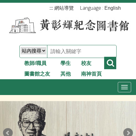
跳
Language :
:::
網站導覽
English
到
主
要
內
容
教師/職員
學生
校友
圖書館之友
其他
南神首頁
T
o
g
g
l