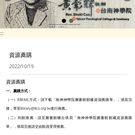
e
n
a
v
:::
i
g
資源薦購
a
2022/10/19
t
i
資源薦購
o
一、薦購方式：
n
（一）EMAIL方式：請下載「南神神學院圖書館館藏資源薦購單」，填寫完
後，寄至
l
ibrary@ttcs.org.tw
進行推薦。
（二）到館推薦：請至圖書館櫃台填寫「南神神學院圖書館館藏資源薦購
單」，填寫完後請交由館員受理推薦。