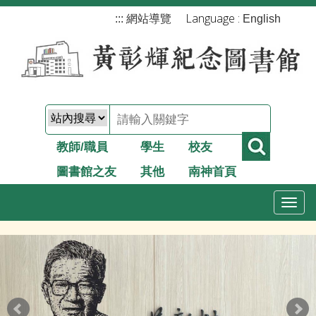
跳
Language :
:::
網站導覽
English
到
主
要
內
容
教師/職員
學生
校友
圖書館之友
其他
南神首頁
T
o
g
g
l