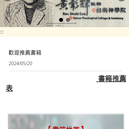
e
n
a
v
:::
i
g
歡迎推薦書籍
a
2024/05/20
t
i
書籍推薦
o
表
n