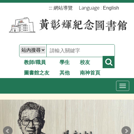
跳
Language :
:::
網站導覽
English
到
主
要
內
容
教師/職員
學生
校友
圖書館之友
其他
南神首頁
T
o
g
g
l